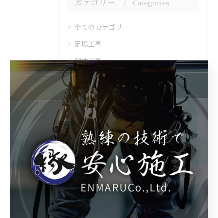
カテゴリー
Categories
全てのカテゴリー
足場工事
解体工事
外構工事
道路橋点検
リフォーム
最近の投稿
Recent Posts
2025/09/03
信頼される土木仕事とは？株式会社 縁丸がお客様に選ばれる理由