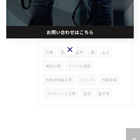
お問い合わせはこちら
タグ
Tags
お問い合わせはこちら
仕事
宮崎
土木
鳶
土工
電気工事
イベント設営
太陽光発電工事
フェンス
外壁塗装
コンクリート工事
住宅
空き地