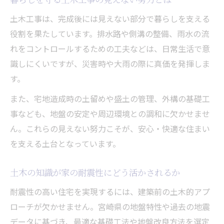
は
土木工事は、完成後には見えない部分で暮らしを支える
土木の知恵が宅地造成で発揮される理由を
役割を果たしています。排水路や側溝の整備、雨水の流
解説
れをコントロールするための工夫などは、日常生活で意
地盤改良や排水対策に土木工事が果たす役
識しにくいですが、災害時や大雨の際に真価を発揮しま
割
す。
安全な外構づくりに土木工事が与える影響
また、宅地造成時の土留めや盛土の管理、外構の基礎工
宮崎県土木事務所の基準を生かした家づく
事なども、地盤の安定や周辺環境との調和に欠かせませ
り
ん。これらの見えない努力こそが、安心・快適な住まい
安全な暮らしを叶えるための土木活用術
を支える土台となっています。
安全な暮らしを守るための土木工事活用術
土木の知識が家の耐震性にどう活かされるか
土木工事の労務単価や基準を賢く利用する
方法
耐震性の高い住宅を実現するには、建築前の土木的アプ
土木の専門知識が住宅の防災力を高める理
ローチが欠かせません。宮崎県の地盤特性や過去の地震
由
データに基づき、最適な基礎工法や地盤改良方法を選定