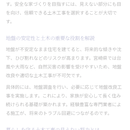
効果
す。安全な家づくりを目指すには、見えない部分にも目
を向け、信頼できる土木工事を選択することが大切で
高性能住宅実現へ土木が果たす力とは
す。
高性能住宅に求められる土木工事の特徴と
は
地盤の安定性と土木の重要な役割を解説
土木の技術で断熱性・耐震性を向上させる
地盤が不安定なまま住宅を建てると、将来的な傾きや沈
方法
下、ひび割れなどのリスクが高まります。宮崎県では台
土木工事設計単価表を活用した適正予算の
風や大雨など、自然災害の影響を受けやすいため、地盤
組み方
改良や適切な土木工事が不可欠です。
快適な住環境づくりに不可欠な土木の実例
具体的には、地盤調査を行い、必要に応じて地盤改良工
紹介
事を実施します。これにより、家族が安心して長く住み
土木工事管理基準を守ることの住宅への影
続けられる基礎が築かれます。経験豊富な専門業者によ
響
る施工が、将来のトラブル回避につながるのです。
理想の住まいに必要な基盤と土木の知恵
理想の住まいを叶える土木の基盤づくりと
暮らしを守る土木工事の見えない努力とは