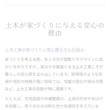
土木の知識が家の耐震性にどう活かされる
か
宮崎県の土木工事共通仕様書に基づく安心
土木が家づくりに与える安心の
対応
理由
宮崎県の暮らしを支える土木工事の役割
土木工事が宮崎県の暮らしを支える理由と
土木工事が家づくりに安心感を生む仕組み
は
インフラ整備の裏側にある土木技術の力を
家づくりを考える際、多くの方が間取りやデザインに目
紹介
がいきがちですが、実はその基盤となる土木工事こそが
暮らしの安心感を生み出しています。宮崎県のような気
暮らしを安全にする土木工事施工管理基準
候や地形の特徴が強い地域では、地盤の強化や排水対策
とは
など、土木工事の役割が特に重要です。
地域特有の気候に適応する土木の工夫につ
いて
たとえば、宅地造成や外構整備は、土地の形状や水はけ
統一様式を活用した土木工事の現場管理と
を改善し、家そのものの耐久性や快適性を支えていま