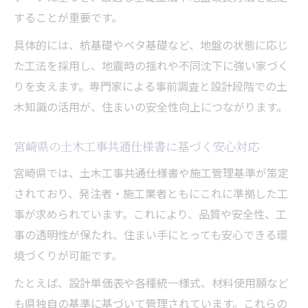
効果的な土木工事で快適性と安全性を両立
することが重要です。
する
具体的には、杭基礎やベタ基礎など、地盤の状態に応じ
宮崎県工事材料使用願を活かした家づくり
た工法を採用し、地震時の揺れや不同沈下に強い家づく
の工夫
りを支えます。専門家による事前調査と設計段階での土
注文住宅成功のカギは土木工事の選択にあり
木知識の活用が、住まいの安全性向上につながります。
土木工事の選択が注文住宅成功の決め手と
宮崎県の土木工事共通仕様書に基づく安心対応
なる
信頼できる土木工事業者の選び方とチェッ
宮崎県では、土木工事共通仕様書や施工管理基準が策定
クポイント
されており、発注者・施工業者ともにこれに準拠した工
事が求められています。これにより、品質や安全性、工
土木工事共通仕様書を確認した発注のすす
事の透明性が保たれ、住まい手にとっても安心できる環
め
境づくりが可能です。
注文住宅の品質を左右する土木工程の重要
性
たとえば、設計単価表や各種統一様式、材料使用願など
も県独自の基準に基づいて管理されています。これらの
施工管理基準を満たす土木工事の特徴とは