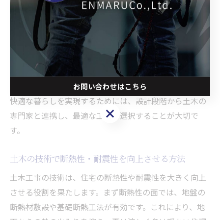
安心して暮らせる家づくりが可能となります。また、造
成段階で適切な排水や擁壁工事を行うことで、雨水によ
る浸水や地盤沈下のリスクを最小限に抑えることができ
ます。
このように、宮崎県で高性能住宅を建てる際は、地域の
環境に適応した土木工事が不可欠です。長期的な安心と
お問い合わせはこちら
快適な暮らしを実現するためには、設計段階から土木の
お問い合わせはこちら
専門家と連携し、最適な工法を選択することが大切で
す。
土木の技術で断熱性・耐震性を向上させる方法
土木工事の技術は、住宅の断熱性や耐震性を大きく向上
させる役割を果たします。まず断熱性の面では、地盤の
断熱材敷設や基礎断熱工法が有効です。これにより、地