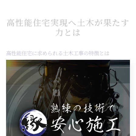
高性能住宅実現へ土木が果たす
力とは
高性能住宅に求められる土木工事の特徴とは
宮崎県で高性能住宅を実現するためには、土木工事の質
が極めて重要です。特に地盤の安定性や宅地造成、排水
計画など、見えない部分こそが住まいの安全性と快適性
に直結します。なぜなら、宮崎県特有の雨量や土壌、地
形条件に合わせた土木工事が、建物の長寿命化や災害リ
スクの低減につながるためです。
例えば、軟弱地盤地域では地盤改良や基礎補強が欠かせ
ません。これにより、地震や台風などの自然災害時にも