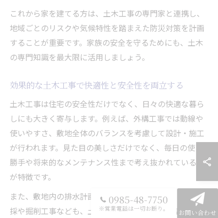
これから家を建てる方は、土木工事の専門家と連携し、
地域ごとのリスクや気候特性を踏まえた防災対策を計画
することが重要です。家族の安全を守るためにも、土木
の専門知識を最大限に活用しましょう。
効果的な土木工事で快適性と安全性を両立する
土木工事は住宅の安全性だけでなく、日々の快適な暮ら
しにも大きく寄与します。例えば、外構工事では動線や
使いやすさ、敷地全体のバランスを考慮して設計・施工
が行われます。見た目の美しさだけでなく、毎日の使い
勝手や将来的なメンテナンス性まで考え抜かれているの
が特徴です。
また、敷地内の排水計画や駐車場の舗装・造成、樹木伐
0985-48-7750
※営業電話は一切お断り。
採や掘削工事なども、土木の知識が活かされる部分で
お問い合わせ