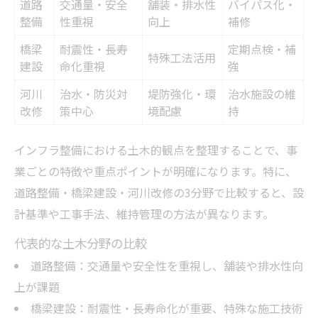
道路
交通量・安全
舗装・排水性
バイパス化・
整備
性重視
向上
補修
橋梁
耐震性・長寿
定期点検・補
特殊工法活用
建設
命化重視
強
河川
治水・防災対
堤防強化・環
治水施設の維
改修
策中心
境配慮
持
インフラ整備における土木的観点を整理することで、事
業ごとの特徴や重点ポイントが明確になります。特に、
道路整備・橋梁建設・河川改修の3分野で比較すると、設
計基準や工事手法、維持管理の方法が異なります。
代表的な土木分野の比較
道路整備：交通量や安全性を重視し、舗装や排水性向
上が課題
橋梁建設：耐震性・長寿命化が重要、特殊な施工技術