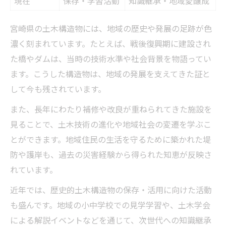
現在
保存・学習活動
知識継承・地域愛醸成
宮崎県の土木構造物には、地域の歴史や発展の足跡が色
濃く刻まれています。たとえば、戦後復興期に建設され
た橋やダムは、当時の技術水準や社会背景を物語ってい
ます。こうした構造物は、地域の発展を支えてきた証と
して今も残されています。
また、長年にわたり補修や改良が重ねられてきた施設を
見ることで、土木技術の進化や地域社会の変遷を学ぶこ
とができます。地域住民の生活を守るために築かれた堤
防や護岸も、過去の災害経験から得られた知恵が反映さ
れています。
近年では、歴史的土木構造物の保存・活用に向けた活動
も盛んです。地域の小中学校での見学学習や、土木学会
による解説イベントなどを通じて、次世代への知識継承