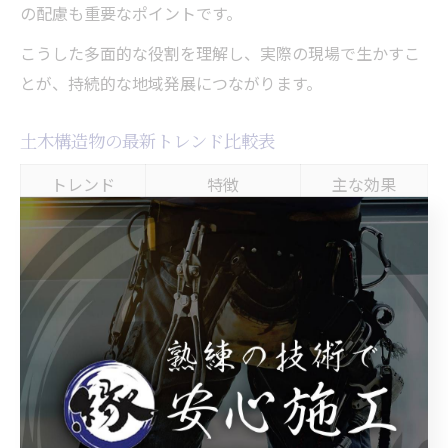
の配慮も重要なポイントです。
こうした多面的な役割を理解し、実際の現場で生かすこ
とが、持続的な地域発展につながります。
土木構造物の最新トレンド比較表
トレンド
特徴
主な効果
高耐久コンク
長寿命・メンテナ
維持管理負担の
リート
ンスコスト削減
軽減
再生資材・エ
環境への配慮素材
環境負荷低減・
コマテリアル
使用
循環型社会
情報通信技術の活
工期短縮・品質
ICT施工管理
用
向上
近年の土木構造物には、耐久性や環境性能を重視した新