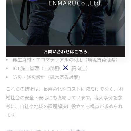
技術が導入されています。宮崎県でも、コンクリートの
高耐久化や再生資材の活用、スマート施工技術などが積
極的に採用されています。
主な最新トレンド
高耐久コンクリートの導入（メンテナンスコスト削
減）
お問い合わせはこちら
再生資材・エコマテリアルの利用（環境負荷低減）
お問い合わせはこちら
ICT施工管理（工期短縮・品質向上）
防災・減災設計（異常気象対策）
これらの技術は、長寿命化やコスト削減だけでなく、地
域社会の安全・安心にも直結しています。導入事例を参
考に、自社や地域の課題解決に役立てる視点が求められ
ます。