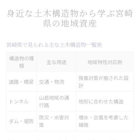
公共工事と土木構造物が支える宮崎の未来像
身近な土木構造物から学ぶ宮崎
宮崎県の公共工事と土木構造物の関係性
県の地域資産
未来志向で考える土木の重要性
公共工事が地域発展に果たす土木の役割
宮崎県で見られる主な土木構造物一覧表
土木構造物の最新トレンド比較表
構造物の種
持続可能な地域づくりと土木構造物
主な用途
地域特性対応例
類
暮らしを守る宮崎県の土木技術の真価とは
強風対策が施された設
災害時に強い土木構造物の特徴を解説
道路・橋梁
交通・物流
計
宮崎県の土木技術が暮らしに与える影響
山岳地域の通
トンネル
地形に合わせた構造
土木構造物の安全性比較表
行路
日常生活と土木の密接なつながり
防災・水害対
増水・台風を考慮した
ダム・堤防
地域防災に貢献する土木技術の工夫
策
補強
土木の視点で読み解く宮崎県インフラの秘密