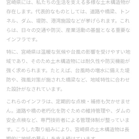
宮崎県には、私たちの生活を支える多様な土木構造物が
土木構造物から見る宮崎県インフラ全体像
存在します。代表的なものとしては、道路や橋梁、トン
土木技術の工夫が光るインフラとは
ネル、ダム、堤防、港湾施設などが挙げられます。これ
インフラ整備の土木的観点を比較表で整理
らは、日々の交通や防災、産業活動の基盤となる重要な
持続可能なインフラと土木の関係性
インフラです。
土木の視点で考えるインフラの将来像
特に、宮崎県は温暖な気候や台風の影響を受けやすい地
地域インフラを支える土木の役割を深掘り
域であり、そのため土木構造物には耐久性や防災機能が
地域インフラと土木の密接な関係性
強く求められます。たとえば、台風時の増水に備えた堤
土木が果たすインフラ維持の具体例
防や、強風対策が施された橋梁など、地域特性に合わせ
た設計がなされています。
インフラを支える土木の役割比較表
土木分野で活躍する人材の特徴
これらのインフラは、定期的な点検・補修も欠かせませ
現場で求められる土木スキルとは
ん。道路や橋の老朽化を防ぐための維持管理や、ダムの
安全点検など、専門技術者による管理体制が整っていま
歴史と保存活動で考える宮崎の土木遺産力量
す。こうした取り組みにより、宮崎県の土木構造物は長
宮崎県の土木遺産保存活動一覧表
期的に地域の暮らしを支え続けています。