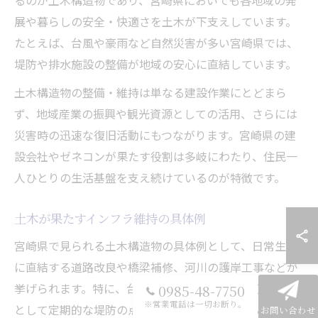
るのが土木構造物であり、宮崎県においても各地域の発
展や暮らしの安全・快適さを土木が下支えしています。
たとえば、台風や豪雨など自然災害が多い宮崎県では、
堤防や排水施設の整備が地域の安心に直結しています。
土木構造物の整備・維持は単なる建設作業にとどまら
ず、地域産業の振興や観光資源としての活用、さらには
災害時の迅速な復旧活動にもつながります。宮崎県の建
設会社やゼネコンが果たす役割は多岐にわたり、住民一
人ひとりの生活基盤を支え続けているのが特徴です。
土木が果たすインフラ維持の具体例
宮崎県で見られる土木構造物の具体例として、日常生活
に直結する道路改良や橋梁補修、河川の護岸工事などが
挙げられます。特に、台風や大雨による河川の氾濫対策
0985-48-7750
※営業電話は一切お断り。
として定期的な堤防の点検・補強が実施されています。
お問い合わせ