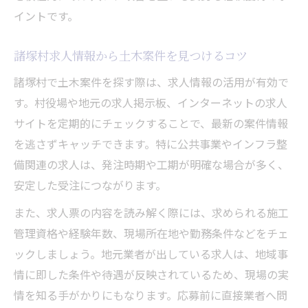
土木分野で信頼広げる地元の人脈活用術
イントです。
諸塚村求人や協力先情報で案件を効率獲得
土木協力先と築く地域密着型ネットワーク
諸塚村求人情報から土木案件を見つけるコツ
村役場との連携が土木案件安定のカギにな
諸塚村で土木案件を探す際は、求人情報の活用が有効で
る
す。村役場や地元の求人掲示板、インターネットの求人
サイトを定期的にチェックすることで、最新の案件情報
を逃さずキャッチできます。特に公共事業やインフラ整
備関連の求人は、発注時期や工期が明確な場合が多く、
安定した受注につながります。
また、求人票の内容を読み解く際には、求められる施工
管理資格や経験年数、現場所在地や勤務条件などをチェ
ックしましょう。地元業者が出している求人は、地域事
情に即した条件や待遇が反映されているため、現場の実
情を知る手がかりにもなります。応募前に直接業者へ問