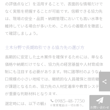
の評価点など）を活用することで、表面的な情報だけで
なく実態を把握することが可能です。信頼できる協力先
は、現場の安全・品質・納期管理においても高い水準を
維持している場合が多いため、これらの着眼点を徹底し
て確認しましょう。
土木分野で長期取引できる協力先の選び方
長期的に安定した土木案件を確保するためには、単なる
価格や納期だけでなく、協力先の経営基盤や人材育成体
制にも注目する必要があります。特に諸塚村のような人
口規模の小さい地域では、継続的な人員確保と技術継承
が課題となるため、協力先の人材定着率や教育システム
が重要な判断材料となります。
0985-48-7750
選定時には、以下の観点を比較しましょう。
※営業電話は一切お断り。
お問い合わせ