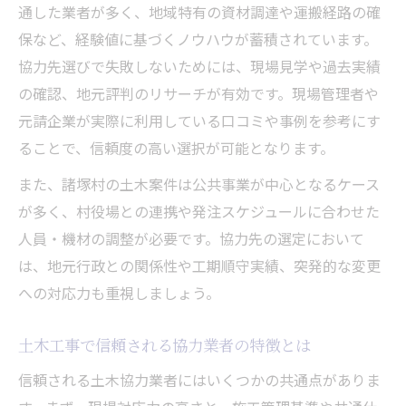
通した業者が多く、地域特有の資材調達や運搬経路の確
土木案件を継続確保するための実践知識
保など、経験値に基づくノウハウが蓄積されています。
土木案件を絶やさないための情報収集術
協力先選びで失敗しないためには、現場見学や過去実績
協力先選びで土木案件の安定受注を実現
の確認、地元評判のリサーチが有効です。現場管理者や
求人情報を活かした土木案件確保の流れ
元請企業が実際に利用している口コミや事例を参考にす
土木業界で継続的に働くための心得とは
ることで、信頼度の高い選択が可能となります。
土木案件の受注拡大を狙う戦略的アプロー
また、諸塚村の土木案件は公共事業が中心となるケース
チ
が多く、村役場との連携や発注スケジュールに合わせた
求人情報を活用した土木パートナー選び
人員・機材の調整が必要です。協力先の選定において
土木求人を使った効率的なパートナー発掘
は、地元行政との関係性や工期順守実績、突発的な変更
術
への対応力も重視しましょう。
諸塚村の求人情報から土木協力先を見極め
る
土木工事で信頼される協力業者の特徴とは
土木分野で理想の協力先と出会う探し方
信頼される土木協力業者にはいくつかの共通点がありま
求人情報分析で土木案件の安定受注を目指