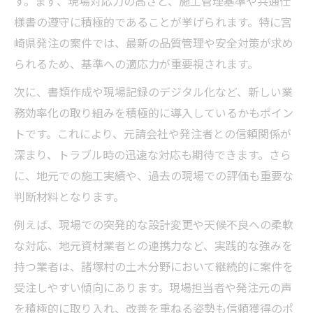
す。まず、現場対応力の高さと、施工管理基準や共通仕
す
様書の遵守に積極的であることが挙げられます。特に宮
崎県発注の案件では、最新の品質管理や安全対策が求め
土木の求人情報と協力先募集の活用ポイン
られるため、基準への適応力が重要視されます。
ト
諸塚村で信頼される土木協力先の見極め方
次に、書類作成や現場記録のデジタル化など、新しい業
信頼できる土木協力先を見極める着眼点
務効率化の取り組みを積極的に導入しているかもポイン
トです。これにより、元請会社や発注者との信頼関係が
土木分野で長期取引できる協力先の選び方
深まり、トラブル時の迅速な対応も期待できます。さら
案件安定化につながる土木業者の特徴とは
に、地元での施工実績や、過去の現場での評価も重要な
村役場や地元と連携する土木協力先の探し
判断材料となります。
方
例えば、現場での突発的な設計変更や天候不良への柔軟
土木協力先選びで失敗しないための注意点
な対応、地元資材業者との連携力など、実践的な強みを
案件安定化を目指す土木の地元ネットワーク
持つ業者は、諸塚村の土木分野において継続的に案件を
地元ネットワークで土木案件を安定確保す
受注しやすい傾向にあります。現場担当者や発注元の声
る
を積極的に取り入れ、改善を重ねる姿勢も信頼獲得のポ