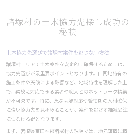
ツ
土木分野で地域密着型の協力を実現する秘
諸塚村の土木協力先探し成功の
訣
秘訣
村役場や地元業者との土木ネットワーク構
築法
地域密着型で安定した土木案件を実現
土木協力先選びで諸塚村案件を逃さない方法
地域密着型土木協力で受注を安定化する極
諸塚村エリアで土木案件を安定的に確保するためには、
意
協力先選びが最重要ポイントとなります。山間地特有の
土木案件の長期継続につながる協力体制と
施工条件や天候による影響など、地域特性を理解した上
は
で、柔軟に対応できる業者や職人とのネットワーク構築
が不可欠です。特に、急な現場対応や繁忙期の人材確保
諸塚村の土木求人を活用した案件確保術
に強い協力先を見極めることが、案件を逃さず継続受注
土木分野で地域に選ばれる業者の条件と強
につなげる鍵となります。
み
協力先と密に連携した土木案件の進め方
まず、宮崎県東臼杵郡諸塚村の現場では、地元事情に精