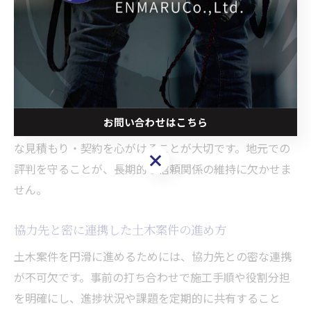
ば、台風や豪雨など自然災害時の緊急対応ができる体制
や、地域行事・ボランティア活動への積極参加も信頼獲
得につながります。こうした日常的な地域貢献の積み重
ねが、案件紹介やリピート受注に直結します。
注意点としては、過度な安請け合いによる品質低下や納
お問い合わせはこちら
期遅延を避けるため、業務範囲や条件を明確にし、適正
な見積もり・契約を心がけることが大切です。地元での
お問い合わせはこちら
評判を守ることが、長期的な信頼関係の維持に欠かせま
せん。
協力先と密に連携した土木案件の進め方
土木案件を円滑に進めるためには、協力先との密な連携
が不可欠です。事前の打ち合わせで施工手順や役割分担
を明確にし、進捗状況や課題を定期的に共有すること