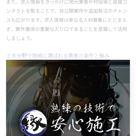
また、求人情報をきっかけに地元業者や村役場と直接コ
ンタクトを取ることで、非公開案件や追加発注のチャン
スも広がります。求人情報は単なる人材募集にとどまら
ず、案件獲得の重要な入り口であることを意識して活用
しましょう。
土木分野で地域に選ばれる業者の条件と強み
諸塚村で選ばれる土木業者になるためには、地域特有の
課題に対応できる柔軟性と技術力が求められます。具体
的には、急傾斜地での施工経験や、地元住民・自治体と
の円滑なコミュニケーション能力が必須です。さらに、
安全管理や環境配慮など、現代の土木分野で重視される
要素も重要な選定基準となります。
選ばれる業者の強みとしては、迅速な対応力、幅広い施
工実績、地元ネットワークの広さが挙げられます。例え