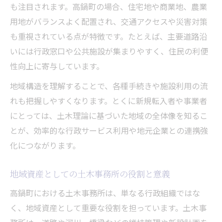
も注目されます。高鍋町の場合、住宅地や商業地、農業
地元企業の土木関連業務を比較する着眼点
用地がバランスよく配置され、交通アクセスや災害対策
土木事務所の情報を企業選びに活用する方
も重視されている点が特徴です。たとえば、主要道路沿
法
いには行政窓口や公共施設が集まりやすく、住民の利便
宮崎県土木事務所と企業の関係性を探る
性向上に寄与しています。
土木理論から見た企業情報の整理術とは
地域構造を理解することで、各種手続きや施設利用の流
高鍋町の地元企業と土木関連の仕事を比較する
れも把握しやすくなります。とくに新規転入者や事業者
方法
にとっては、土木理論に基づいた地域の全体像を知るこ
土木事務所の管轄ごとに企業比較を進める
とが、効率的な行政サービス利用や地元企業との連携強
方法
化につながります。
土木理論で企業の強みや特徴を読み解く視
点
地域資産としての土木事務所の役割と意義
建設と土木関連の仕事の違いと比較のポイ
高鍋町における土木事務所は、単なる行政組織ではな
ント
く、地域資産として重要な役割を担っています。土木事
求人や発注先選びで土木知識を活用するコ