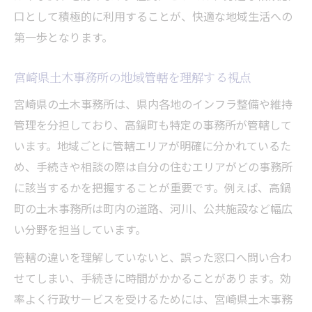
土木事務所と学校が連携する地域活動事例
口として積極的に利用することが、快適な地域生活への
高鍋高校の特色を土木理論で考察する方法
第一歩となります。
有名人と土木の関わりから見る地域イメー
宮崎県土木事務所の地域管轄を理解する視点
ジ
宮崎県の土木事務所は、県内各地のインフラ整備や維持
管理を分担しており、高鍋町も特定の事務所が管轄して
います。地域ごとに管轄エリアが明確に分かれているた
め、手続きや相談の際は自分の住むエリアがどの事務所
に該当するかを把握することが重要です。例えば、高鍋
町の土木事務所は町内の道路、河川、公共施設など幅広
い分野を担当しています。
管轄の違いを理解していないと、誤った窓口へ問い合わ
せてしまい、手続きに時間がかかることがあります。効
率よく行政サービスを受けるためには、宮崎県土木事務