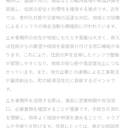
務所は、道路や河川、橋梁などの維持管理や新設計画を
ツ
実施し、住民の安全と利便性を確保する拠点です。近年
では、老朽化対策や災害時の迅速な対応、地域との協働
地元企業の土木分野での実績の見極め方
によるインフラの保全活動も積極的に行われています。
知っておきたい土木事務所の管轄や営業時間ま
とめ
土木事務所の存在が地域にもたらす意義は大きく、例え
土木事務所の営業時間と管轄エリアを整理
ば住民からの要望や相談を直接受け付ける窓口機能があ
ります。これにより、住民の声を反映したインフラ整備
宮崎県土木事務所管轄の分かりやすい見方
が実現しやすくなり、地域の安心感や満足度向上につな
土木理論で考える管轄区分の把握ポイント
がっています。また、地元企業との連携による工事発注
営業時間の違いと土木手続きの注意点
や雇用創出も、町の経済活性化に貢献するポイントで
土木事務所の所在地情報を実務に活かす
す。
高鍋町の有名人や学校を土木理論から深掘り
土木事務所を活用する際は、事前に営業時間や担当窓
土木理論で高鍋町出身有名人の背景を探る
口、必要書類を確認することが重要です。手続きの流れ
学校教育と土木視点から見る地域発展の軌
を理解し、効率よく相談や申請を進めることで、トラブ
跡
ルや手戻りを防げます。住民にとっては、身近な相談窓