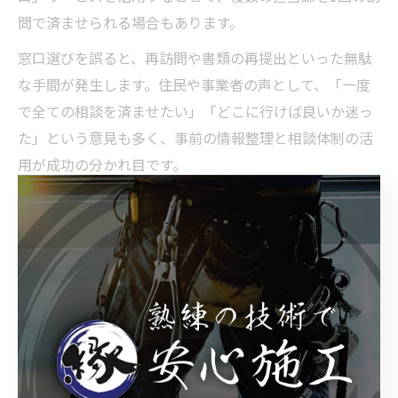
問で済ませられる場合もあります。
窓口選びを誤ると、再訪問や書類の再提出といった無駄
な手間が発生します。住民や事業者の声として、「一度
で全ての相談を済ませたい」「どこに行けば良いか迷っ
た」という意見も多く、事前の情報整理と相談体制の活
用が成功の分かれ目です。
実務に役立つ土木事務所の営業時間の把握法
土木事務所の営業時間を正確に把握することは、現場調
整や申請業務の効率化に直結します。特に高鍋町周辺で
は、出先機関ごとに開庁時間や受付曜日が異なるため、
事前確認が欠かせません。
実務で役立つ方法としては、まず宮崎県の公式サイトや
各土木事務所の案内ページを参照し、現在の営業時間や