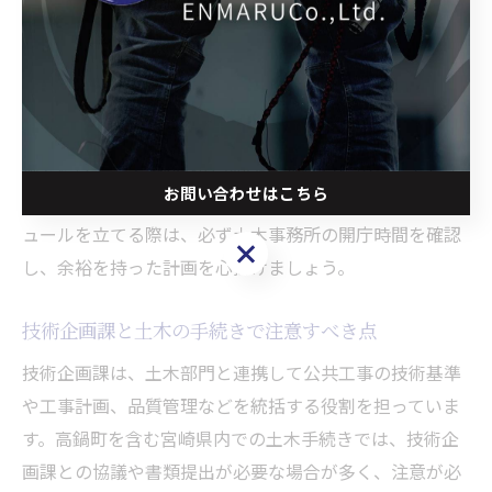
休庁日を確認しましょう。電話での問い合わせや、現地
掲示の案内板を写真に残しておくのも有効です。繁忙期
や年度末、災害時には臨時の閉庁や受付制限があるた
め、最新情報の取得が大切です。
過去には、営業時間外の訪問や、休庁日に申請してしま
お問い合わせはこちら
い手続きが遅れたケースも見受けられます。業務スケジ
ュールを立てる際は、必ず土木事務所の開庁時間を確認
お問い合わせはこちら
し、余裕を持った計画を心掛けましょう。
技術企画課と土木の手続きで注意すべき点
技術企画課は、土木部門と連携して公共工事の技術基準
や工事計画、品質管理などを統括する役割を担っていま
す。高鍋町を含む宮崎県内での土木手続きでは、技術企
画課との協議や書類提出が必要な場合が多く、注意が必