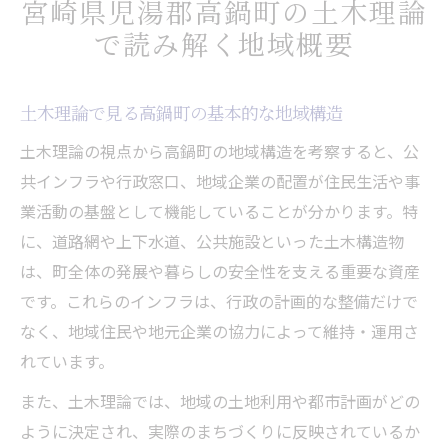
宮崎県児湯郡高鍋町の土木理論
土木理論で学ぶ行政・技術企画課の関連性
で読み解く地域概要
土木事務所や建築指導を知る高鍋町の実務ポイ
ント
土木理論で見る高鍋町の基本的な地域構造
土木事務所の管轄や住所を実務で確認する
方法
土木理論の視点から高鍋町の地域構造を考察すると、公
建築指導課と土木の連携を円滑に進めるコ
共インフラや行政窓口、地域企業の配置が住民生活や事
ツ
業活動の基盤として機能していることが分かります。特
に、道路網や上下水道、公共施設といった土木構造物
土木理論で考える窓口選びと効率化のポイ
は、町全体の発展や暮らしの安全性を支える重要な資産
ント
です。これらのインフラは、行政の計画的な整備だけで
実務に役立つ土木事務所の営業時間の把握
なく、地域住民や地元企業の協力によって維持・運用さ
法
れています。
技術企画課と土木の手続きで注意すべき点
また、土木理論では、地域の土地利用や都市計画がどの
土木の視点で見る高鍋町の行政窓口と企業情報
ように決定され、実際のまちづくりに反映されているか
土木の立場から行政窓口の役割を整理する