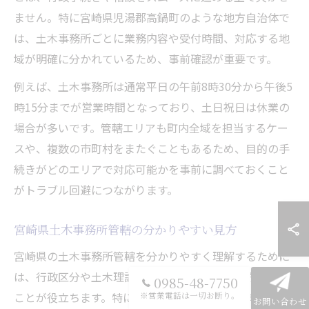
ません。特に宮崎県児湯郡高鍋町のような地方自治体で
は、土木事務所ごとに業務内容や受付時間、対応する地
域が明確に分かれているため、事前確認が重要です。
例えば、土木事務所は通常平日の午前8時30分から午後5
時15分までが営業時間となっており、土日祝日は休業の
場合が多いです。管轄エリアも町内全域を担当するケー
スや、複数の市町村をまたぐこともあるため、目的の手
続きがどのエリアで対応可能かを事前に調べておくこと
がトラブル回避につながります。
宮崎県土木事務所管轄の分かりやすい見方
宮崎県の土木事務所管轄を分かりやすく理解するために
は、行政区分や土木理論による施設配置の考え方を知る
0985-48-7750
ことが役立ちます。特に「宮崎県 土木事務所管轄」や
※営業電話は一切お断り。
お問い合わせ