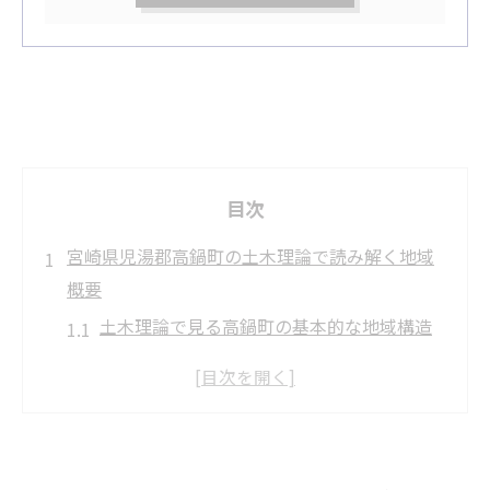
目次
宮崎県児湯郡高鍋町の土木理論で読み解く地域
概要
土木理論で見る高鍋町の基本的な地域構造
地域資産としての土木事務所の役割と意義
宮崎県土木事務所の地域管轄を理解する視
点
交通と土木理論がもたらす高鍋町の特色