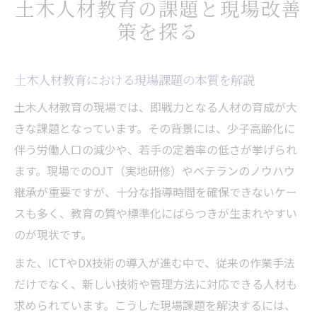
土木人材教育の課題と現場改善
建設業人材育成事例から読み解く課題解決
策を探る
法
現場で活きる土木の人材育成法とは
土木人材教育における現場課題の本質を解説
即戦力となる土木人材の育成手法を考察
土木現場で実践できる人材教育のポイント
土木人材教育の現場では、即戦力となる人材の育成が大
きな課題となっています。その背景には、少子高齢化に
建設業の人材育成事例に学ぶ現場力向上策
伴う労働人口の減少や、若手の定着率の低さが挙げられ
OJTとOff-JTを組み合わせた土木教育法
ます。現場でのOJT（実地研修）やベテランのノウハウ
現場で定着する土木人材育成の秘訣を紹介
継承が重要ですが、十分な指導時間を確保できないケー
資格支援から見る土木分野の育成戦略
スも多く、教育の質や標準化にばらつきが生まれやすい
土木で重視される資格支援の選び方と効果
のが現状です。
現場力を高める資格取得支援の実践事例
また、ICTやDX技術の導入が進む中で、従来の作業手法
土木分野でとった方がいい資格とは何か
だけでなく、新しい技術や管理方法に対応できる人材も
建設業人材育成課題と資格戦略の関係性
求められています。こうした現場課題を解決するには、