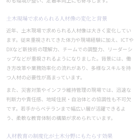
める環境が整い、定着率向上にも寄与します。
土木分野におけるDX推進と教育現場の変化
ICT活用で進化する土木人材育成の具体策
土木現場で求められる人材像の変化と背景
今後注目の土木人材教育の最新動向まとめ
近年、土木現場で求められる人材像は大きく変化してい
今後注目される土木人材教育のトレンド解
ます。従来重視されてきた体力や現場経験に加え、ICTや
説
DXなど新技術の理解力、チームでの調整力、リーダーシ
ップなどが重視されるようになりました。背景には、働
土木分野の人材育成に必要な今後の視点
き方改革や業務効率化の流れがあり、多様なスキルを持
建設業人材育成事例から読み解く未来の土
つ人材の必要性が高まっています。
木教育
新たな資格支援と土木教育の進化を展望
また、災害対策やインフラ維持管理の現場では、迅速な
判断力や責任感、地域住民・自治体との協調性も不可欠
土木人材教育の最新動向と現場への影響
です。若手からベテランまで幅広い層が活躍できるよ
う、柔軟な教育体制の構築が求められています。
人材教育の制度化が土木分野にもたらす効果