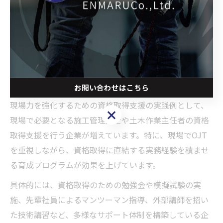
を見据えた上で、どの資格が自分に適しているかを検討
することが大切です。また、企業ごとの支援内容やフォ
ロー体制も比較し、長期的な成長につながる仕組みを選
択しましょう。
現場力を高める資格取得支援の実践事例
お問い合わせはこちら
現場力を強化するための資格取得支援の実践例として、
お問い合わせはこちら
現場で必要となる施工管理技士や土木作業主任者の資格
取得支援を行う企業が増えています。特に、現場でOJT
を重視しながら、資格取得に直結する実務経験を積ませ
る育成プログラムが効果を上げています。
具体的には、資格取得のための勉強会や模擬試験の実
施、先輩社員によるマンツーマン指導、外部講師を招い
た技術講習など、多様なサポート体制を構築している企