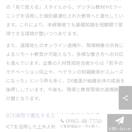
の「見て覚える」スタイルから、デジタル教材やEラー
ニングを活用した個別最適化された教育へと進化してい
ます。これにより、未経験者でも基礎知識を短期間で習
得できる環境が整いつつあります。
また、遠隔地とのオンライン連携や、現場映像の共有に
よるリモート教育が可能となり、多様な働き方への対応
も進んでいます。企業の人材育成担当者からは「若手の
モチベーション向上や、ベテランの知識継承がスムーズ
になった」という声も多く、DX推進が組織全体の成長を
後押ししています。今後も、現場と教育現場の連携強化
が鍵となります。
ICT活用で進化する土木人材育成の具体策
0985-48-7750
ICTを活用した土木人材育成の具体策としては、以下の
※営業電話は一切お断り。
お問い合わせ