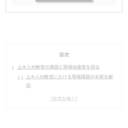
目次
土木人材教育の課題と現場改善策を探る
土木人材教育における現場課題の本質を解
説
建設業の人材育成課題と改善策の実際
土木現場で求められる人材像の変化と背景
人材教育の制度化が土木分野にもたらす効
果