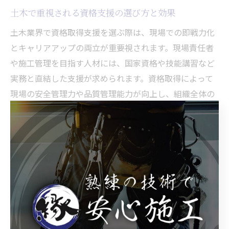
土木で重視される資格支援の選び方と効果
土木業界で資格取得支援を選ぶ際は、現場での即戦力化
とキャリアアップの両立が重要視されます。現場責任者
や施工管理を目指す人材には、国家資格や技能講習など
実務と直結した支援が求められます。資格取得によって
現場の安全管理力や品質管理能力が向上し、組織全体の
信頼性向上にもつながります。
資格支援制度の効果としては、従業員のモチベーション
向上や離職率の低下が挙げられます。例えば、資格取得
費用の全額補助や、取得後の手当支給などが制度として
浸透している企業では、若手の定着率が高まりやすい傾
向があります。現場での実践力を養うためには、座学だ
けでなく現場実習やOJT型の支援も効果的です。
資格支援の選び方では、業務内容と将来のキャリアパス