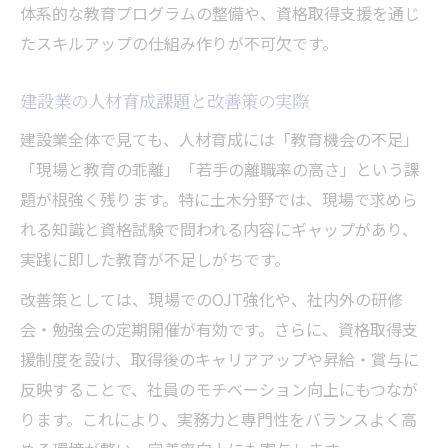
企業による土木資格支援制度の最新動向
体系的な教育プログラムの整備や、資格取得支援を通じ
土木業界における人材不足の実態と対策
たスキルアップの仕組み作りが不可欠です。
土木業界で人材不足が起こる本当の理由
建設業の人材育成課題と改善策の実際
若手が定着しない背景と土木人材教育の課
題
建設業全体で見ても、人材育成には「教育機会の不足」
「現場と教育の乖離」「若手の離職率の高さ」という課
土木分野の人材不足に対する企業の対応例
題が根強く残ります。特に土木分野では、現場で求めら
人材育成と働き方改革が土木業界にもたら
れる知識と資格試験で問われる内容にギャップがあり、
す効果
実践に即した教育が不足しがちです。
建設業人材育成課題から考える離職対策
改善策としては、現場でのOJT強化や、社内外の研修
ICTやDX活用で変わる土木人材の教育現場
会・勉強会の定期開催が有効です。さらに、資格取得支
土木分野のICT・DX教育が人材育成に与え
援制度を設け、取得後のキャリアアップや昇給・賞与に
る影響
反映することで、社員のモチベーション向上にもつなが
最新技術を活用した土木教育の実践事例
ります。これにより、実務力と専門性をバランスよく高
建設業におけるICT人材教育の課題と展望